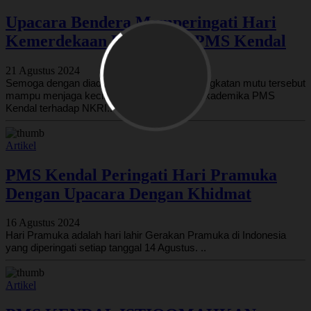
Upacara Bendera Memperingati Hari
Kemerdekaan RI ke-79 di PMS Kendal
21 Agustus 2024
Semoga dengan diadakan upacara dan peningkatan mutu tersebut
mampu menjaga kecintaan seluruh civitas akademika PMS
Kendal terhadap NKRI..
Artikel
PMS Kendal Peringati Hari Pramuka
Dengan Upacara Dengan Khidmat
16 Agustus 2024
Hari Pramuka adalah hari lahir Gerakan Pramuka di Indonesia
yang diperingati setiap tanggal 14 Agustus. ..
Artikel