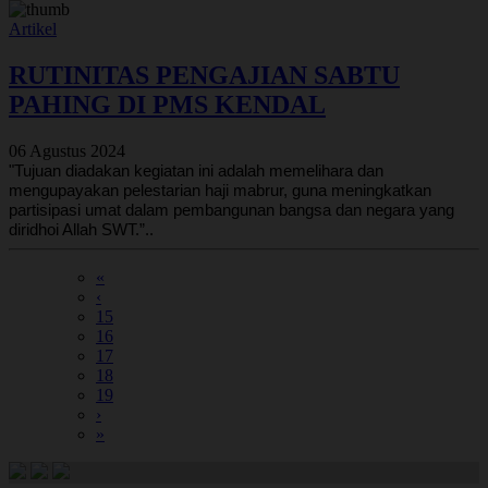
Artikel
RUTINITAS PENGAJIAN SABTU
PAHING DI PMS KENDAL
06 Agustus 2024
"Tujuan diadakan kegiatan ini adalah memelihara dan
mengupayakan pelestarian haji mabrur, guna meningkatkan
partisipasi umat dalam pembangunan bangsa dan negara yang
diridhoi Allah SWT.”..
«
‹
15
16
17
18
19
›
»