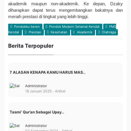
akademik maupun non-akademik. Ke depan, Dzaky
diharapkan dapat terus mengembangkan bakatnya dan
meraih prestasi di tingkat yang lebih tinggi.
Pondokku keren
Pondok Modern Selamat Kendal
PMS
Kendal
Prestasi
Kesehatan
Akademik
Olahraga
Berita Terpopuler
7 ALASAN KENAPA KAMU HARUS MAS..
Administrator
18 Januari 2025
Artikel
Tasmi’ Qur’an Sebagai Upay..
Administrator
03 September 2024
Artikel